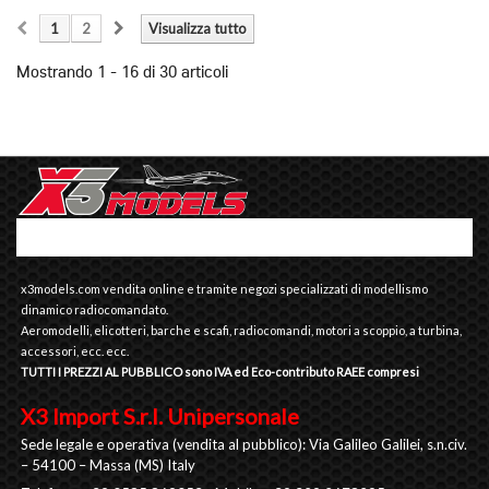
1
2
Visualizza tutto
Mostrando 1 - 16 di 30 articoli
x3models.com vendita online e tramite negozi specializzati di modellismo
dinamico radiocomandato.
Aeromodelli, elicotteri, barche e scafi, radiocomandi, motori a scoppio, a turbina,
accessori, ecc. ecc.
TUTTI I PREZZI AL PUBBLICO sono IVA ed Eco-contributo RAEE compresi
X3 Import S.r.l. Unipersonale
Sede legale e operativa (vendita al pubblico): Via Galileo Galilei, s.n.civ.
– 54100 – Massa (MS) Italy