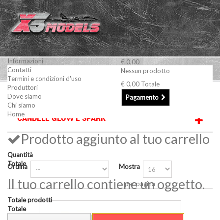
Informazioni
€ 0,00
Contatti
Nessun prodotto
Termini e condizioni d'uso
€ 0,00
Totale
Produttori
Motori a scoppio
Candele GLOW e SPARK
Dove siamo
Pagamento
Chi siamo
Home
CANDELE GLOW E SPARK
Prodotto aggiunto al tuo carrello
Quantità
Totale
Ordina
Mostra
Il tuo carrello contiene un oggetto.
per pagina
Totale prodotti
Totale