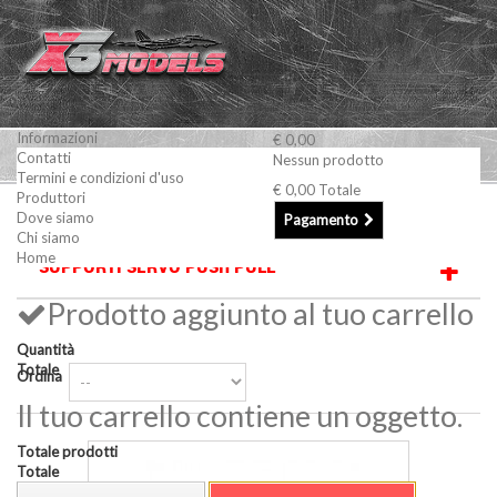
Informazioni
€ 0,00
Contatti
Nessun prodotto
Termini e condizioni d'uso
€ 0,00
Totale
Produttori
Aerei e accessori
Supporti servo PUSH PULL
Dove siamo
Pagamento
Chi siamo
Home
SUPPORTI SERVO PUSH PULL
Prodotto aggiunto al tuo carrello
Quantità
Totale
Ordina
Il tuo carrello contiene un oggetto.
Totale prodotti
Totale