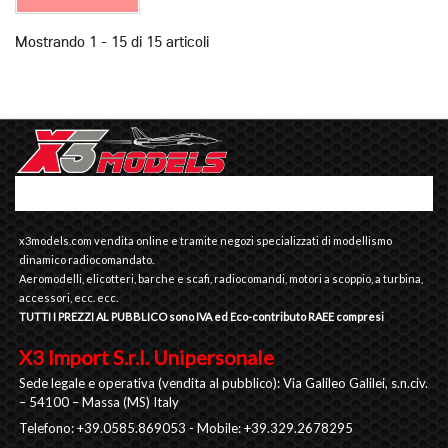
Mostrando 1 - 15 di 15 articoli
x3models.com vendita online e tramite negozi specializzati di modellismo
dinamico radiocomandato.
Aeromodelli, elicotteri, barche e scafi, radiocomandi, motori a scoppio, a turbina,
accessori, ecc. ecc.
TUTTI I PREZZI AL PUBBLICO sono IVA ed Eco-contributo RAEE compresi
X3 Import S.r.l. Unipersonale
Sede legale e operativa (vendita al pubblico): Via Galileo Galilei, s.n.civ.
– 54100 – Massa (MS) Italy
Telefono: +39.0585.869053 - Mobile: +39.329.2678295