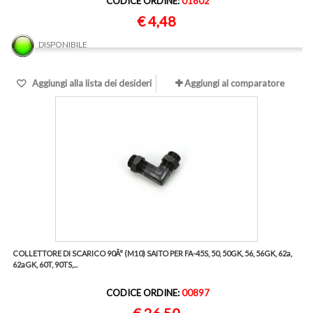
CODICE ORDINE:
01802
€ 4,48
DISPONIBILE
Aggiungi alla lista dei desideri
Aggiungi al comparatore
COLLETTORE DI SCARICO 90Â° (M10) SAITO PER FA-45S, 50, 50GK, 56, 56GK, 62a,
62aGK, 60T, 90TS,...
CODICE ORDINE:
00897