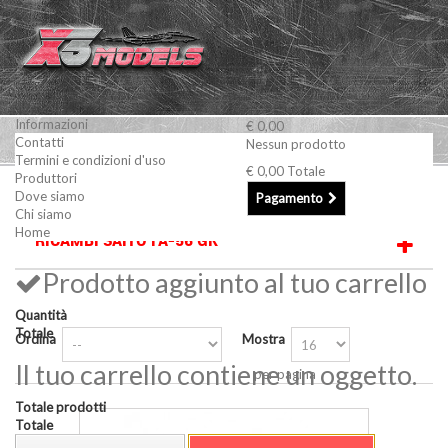
Informazioni
€ 0,00
Contatti
Nessun prodotto
Termini e condizioni d'uso
€ 0,00
Totale
Produttori
Motori a scoppio
Ricambi SAITO
Ricambi SAITO FA-56 GK
Dove siamo
Pagamento
Chi siamo
Home
RICAMBI SAITO FA-56 GK
Prodotto aggiunto al tuo carrello
Quantità
Totale
Ordina
Mostra
Il tuo carrello contiene un oggetto.
per pagina
Totale prodotti
Totale