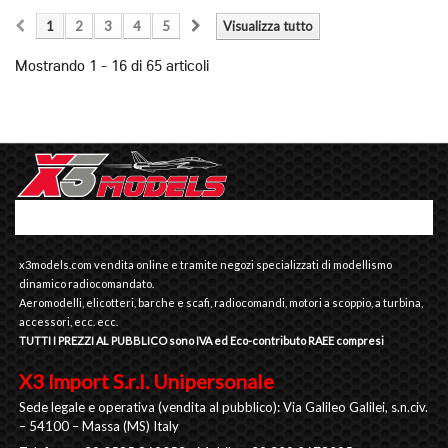
1
2
3
4
5
Visualizza tutto
Mostrando 1 - 16 di 65 articoli
x3models.com vendita online e tramite negozi specializzati di modellismo
dinamico radiocomandato.
Aeromodelli, elicotteri, barche e scafi, radiocomandi, motori a scoppio, a turbina,
accessori, ecc. ecc.
TUTTI I PREZZI AL PUBBLICO sono IVA ed Eco-contributo RAEE compresi
X3 Import S.r.l. Unipersonale
Sede legale e operativa (vendita al pubblico): Via Galileo Galilei, s.n.civ.
– 54100 – Massa (MS) Italy