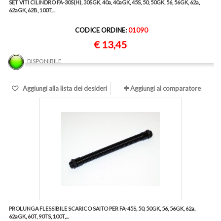
SET VITI CILINDRO FA-30S(H), 30SGK, 40a, 40aGK, 45S, 50, 50GK, 56, 56GK, 62a,
62aGK, 62B, 100T,...
CODICE ORDINE:
01090
€ 13,45
DISPONIBILE
Aggiungi alla lista dei desideri
Aggiungi al comparatore
PROLUNGA FLESSIBILE SCARICO SAITO PER FA-45S, 50, 50GK, 56, 56GK, 62a,
62aGK, 60T, 90TS, 100T,...