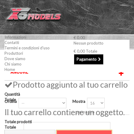
Informazioni
€ 0,00
Contatti
Nessun prodotto
Termini e condizioni d'uso
€ 0,00
Totale
Produttori
Modellismo Navale
Minuterie e accessori
ANCORE
Dove siamo
Pagamento
Chi siamo
Home
ANCORE
Prodotto aggiunto al tuo carrello
Quantità
Totale
Ordina
Mostra
Il tuo carrello contiene un oggetto.
per pagina
Totale prodotti
Totale