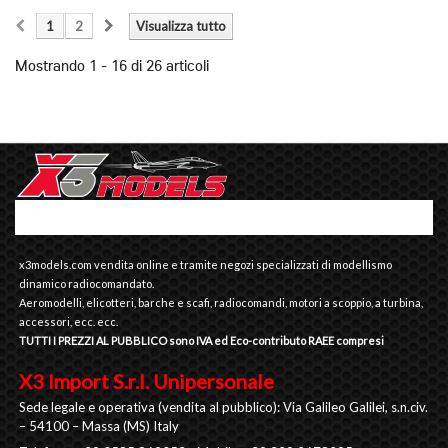
1
2
Visualizza tutto
Mostrando 1 - 16 di 26 articoli
x3models.com vendita online e tramite negozi specializzati di modellismo
dinamico radiocomandato.
Aeromodelli, elicotteri, barche e scafi, radiocomandi, motori a scoppio, a turbina,
accessori, ecc. ecc.
TUTTI I PREZZI AL PUBBLICO sono IVA ed Eco-contributo RAEE compresi
X3 Import S.r.l. Unipersonale
Sede legale e operativa (vendita al pubblico): Via Galileo Galilei, s.n.civ.
– 54100 – Massa (MS) Italy