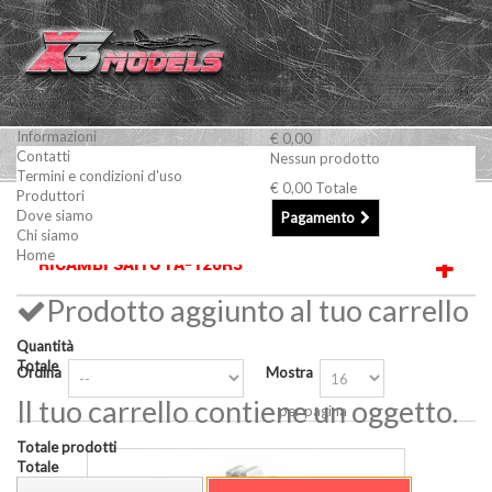
Informazioni
€ 0,00
Contatti
Nessun prodotto
Termini e condizioni d'uso
€ 0,00
Totale
Produttori
Motori a scoppio
Ricambi SAITO
Ricambi SAITO FA-120R3
Dove siamo
Pagamento
Chi siamo
Home
RICAMBI SAITO FA-120R3
Prodotto aggiunto al tuo carrello
Quantità
Totale
Ordina
Mostra
Il tuo carrello contiene un oggetto.
per pagina
Totale prodotti
Totale