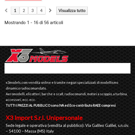
1
2
3
4
Visualizza tutto
Mostrando 1 - 16 di 56 articoli
x3models.com vendita online e tramite negozi specializzati di modellismo
dinamico radiocomandato.
Aeromodelli, elicotteri, barche e scafi, radiocomandi, motori a scoppio, a turbina,
accessori, ecc. ecc.
TUTTI I PREZZI AL PUBBLICO sono IVA ed Eco-contributo RAEE compresi
X3 Import S.r.l. Unipersonale
Sede legale e operativa (vendita al pubblico): Via Galileo Galilei, s.n.civ.
– 54100 – Massa (MS) Italy