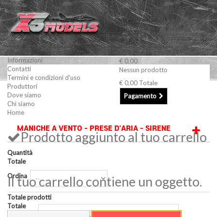
Informazioni
€ 0,00
Contatti
Nessun prodotto
Termini e condizioni d'uso
€ 0,00
Totale
Produttori
Modellismo Navale
Minuterie e accessori
MANICHE A
Dove siamo
Pagamento
Chi siamo
VENTO - PRESE D'ARIA - SIRENE
Home
MANICHE A VENTO - PRESE D'ARIA - SIRENE
Prodotto aggiunto al tuo carrello
Quantità
Totale
Ordina
Il tuo carrello contiene un oggetto.
Totale prodotti
Totale