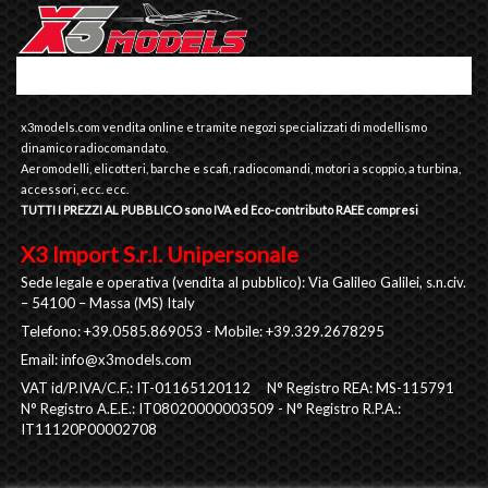
x3models.com vendita online e tramite negozi specializzati di modellismo
dinamico radiocomandato.
Aeromodelli, elicotteri, barche e scafi, radiocomandi, motori a scoppio, a turbina,
accessori, ecc. ecc.
TUTTI I PREZZI AL PUBBLICO sono IVA ed Eco-contributo RAEE compresi
X3 Import S.r.l. Unipersonale
Sede legale e operativa (vendita al pubblico): Via Galileo Galilei, s.n.civ.
– 54100 – Massa (MS) Italy
Telefono: +39.0585.869053 - Mobile: +39.329.2678295
Email:
info@x3models.com
VAT id/P.IVA/C.F.: IT-01165120112 N° Registro REA: MS-115791
N° Registro A.E.E.: IT08020000003509 - N° Registro R.P.A.:
IT11120P00002708