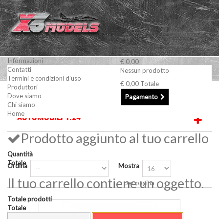
Informazioni
€ 0,00
Contatti
Nessun prodotto
Termini e condizioni d'uso
€ 0,00
Totale
Produttori
Modellismo Statico
AUTOMOBILI
Automobili 1:24
Dove siamo
Pagamento
Chi siamo
Home
AUTOMOBILI 1:24
Prodotto aggiunto al tuo carrello
Quantità
Totale
Ordina
Mostra
Il tuo carrello contiene un oggetto.
per pagina
Totale prodotti
Totale