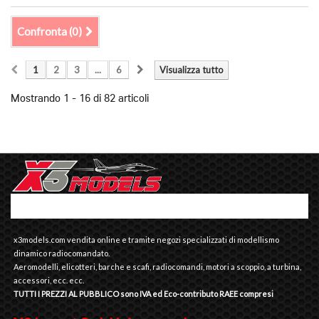
Confronta (
0
)
1
2
3
...
6
Visualizza tutto
Mostrando 1 - 16 di 82 articoli
x3models.com vendita online e tramite negozi specializzati di modellismo
dinamico radiocomandato.
Aeromodelli, elicotteri, barche e scafi, radiocomandi, motori a scoppio, a turbina,
accessori, ecc. ecc.
TUTTI I PREZZI AL PUBBLICO sono IVA ed Eco-contributo RAEE compresi