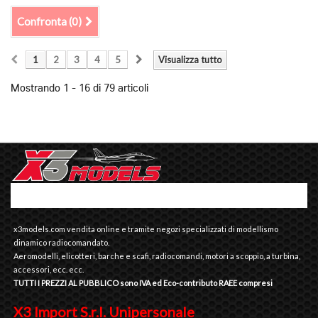
Confronta (
0
)
1
2
3
4
5
Visualizza tutto
Mostrando 1 - 16 di 79 articoli
x3models.com vendita online e tramite negozi specializzati di modellismo
dinamico radiocomandato.
Aeromodelli, elicotteri, barche e scafi, radiocomandi, motori a scoppio, a turbina,
accessori, ecc. ecc.
TUTTI I PREZZI AL PUBBLICO sono IVA ed Eco-contributo RAEE compresi
X3 Import S.r.l. Unipersonale