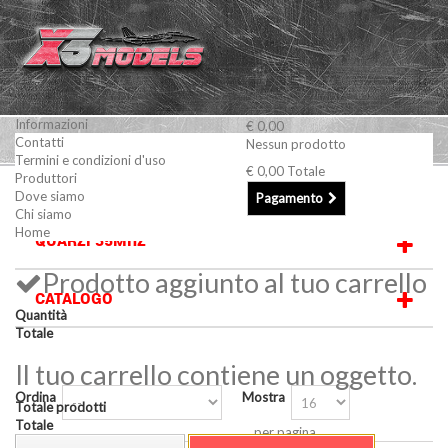
Informazioni
€ 0,00
Contatti
Nessun prodotto
Termini e condizioni d'uso
€ 0,00
Totale
Produttori
Radio, servocomandi e accessori
Quarzi 35Mhz
Dove siamo
Pagamento
Chi siamo
Home
QUARZI 35MHZ
Prodotto aggiunto al tuo carrello
CATALOGO
Quantità
Totale
Il tuo carrello contiene un oggetto.
Ordina
Mostra
Totale prodotti
Totale
per pagina