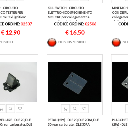
 - CIRCUITO
KILL SWITCH - CIRCUITO
MINI TACH
CO TESTER PER
ELETTRONICO SPEGNIMENTO
CON DISPL
 "RCexl ignition"
MOTORE per collegamento a
collegamen
centralina elettronica
elettronic
CE ORDINE:
02507
CODICE ORDINE:
02506
CODI
€ 12,90
€ 16,50
PONIBILE
NON DISPONIBILE
NO
LLARE - DLE 20, DLE
PETALI (2Pz) - DLE 20, DLE 20RA, DLE
PLACCHETT
0 rear carburator, DLE
30 rear carburator, DLE 35RA
(2Pz) - DLE