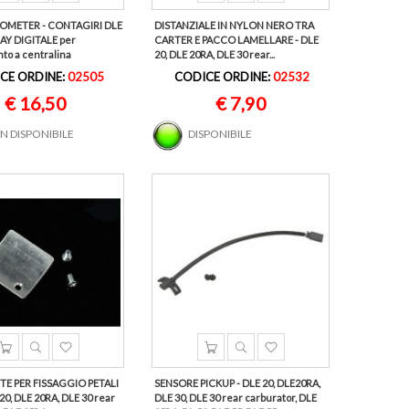
OMETER - CONTAGIRI DLE
DISTANZIALE IN NYLON NERO TRA
AY DIGITALE per
CARTER E PACCO LAMELLARE - DLE
to a centralina
20, DLE 20RA, DLE 30 rear...
a
CE ORDINE:
02505
CODICE ORDINE:
02532
€ 16,50
€ 7,90
N DISPONIBILE
DISPONIBILE
E PER FISSAGGIO PETALI
SENSORE PICKUP - DLE 20, DLE20RA,
 20, DLE 20RA, DLE 30 rear
DLE 30, DLE 30 rear carburator, DLE