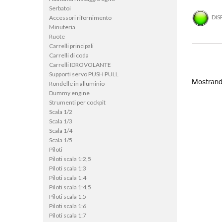
Serbatoi
DIS
Accessori rifornimento
Minuteria
Ruote
Carrelli principali
Carrelli di coda
Carrelli IDROVOLANTE
Supporti servo PUSH PULL
Mostrando
Rondelle in alluminio
Dummy engine
Strumenti per cockpit
Scala 1/2
Scala 1/3
Scala 1/4
Scala 1/5
Piloti
Piloti scala 1:2,5
Piloti scala 1:3
Piloti scala 1:4
Piloti scala 1:4,5
Piloti scala 1:5
Piloti scala 1:6
Piloti scala 1:7