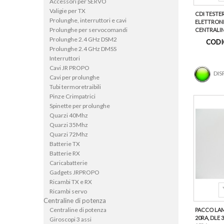
Accessori per SERVO
Valigie per TX
CDI TESTER
Prolunghe, interruttori e cavi
ELETTRONI
Prolunghe per servocomandi
CENTRALINE
Prolunghe 2.4 GHz DSM2
CODI
Prolunghe 2.4 GHz DMSS
Interruttori
Cavi JR PROPO
DIS
Cavi per prolunghe
Tubi termoretraibili
Pinze Crimpatrici
Spinette per prolunghe
Quarzi 40Mhz
Quarzi 35Mhz
Quarzi 72Mhz
Batterie TX
Batterie RX
Caricabatterie
Gadgets JRPROPO
Ricambi TX e RX
Ricambi servo
Centraline di potenza
Centraline di potenza
PACCO LAME
20RA, DLE 3
Giroscopi 3 assi