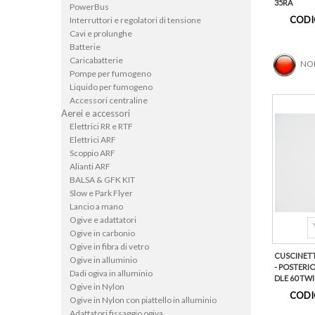
35RA
PowerBus
CODI
Interruttori e regolatori di tensione
Cavi e prolunghe
Batterie
Caricabatterie
NON
Pompe per fumogeno
Liquido per fumogeno
Accessori centraline
Aerei e accessori
Elettrici RR e RTF
Elettrici ARF
Scoppio ARF
Alianti ARF
BALSA & GFK KIT
Slow e Park Flyer
Lancio a mano
Ogive e adattatori
Ogive in carbonio
Ogive in fibra di vetro
CUSCINETT
Ogive in alluminio
- POSTERIO
Dadi ogiva in alluminio
DLE 60 TWIN
Ogive in Nylon
CODI
Ogive in Nylon con piattello in alluminio
Adattatori fissaggio ogiva