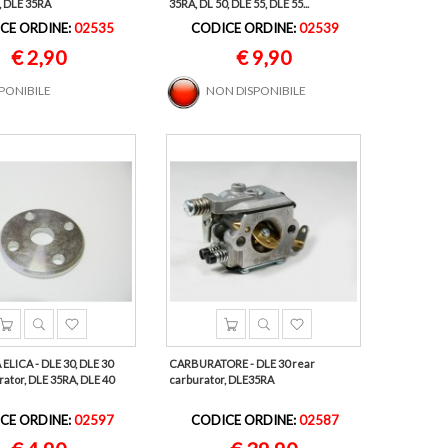
, DLE 35RA
35RA, DL 50, DLE 55, DLE 55...
CE ORDINE:
02535
CODICE ORDINE:
02539
€ 2,90
€ 9,90
SPONIBILE
NON DISPONIBILE
LICA - DLE 30, DLE 30
CARBURATORE - DLE 30 rear
rator, DLE 35RA, DLE 40
carburator, DLE35RA
CE ORDINE:
02597
CODICE ORDINE:
02587