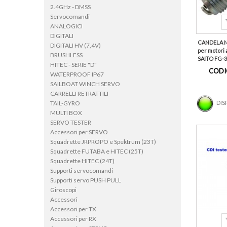
2.4GHz - DMSS
Servocomandi
ANALOGICI
DIGITALI
CANDELA N
DIGITALI HV (7,4V)
per motori 
BRUSHLESS
SAITO FG-30
HITEC - SERIE "D"
CODI
WATERPROOF IP67
SAILBOAT WINCH SERVO
CARRELLI RETRATTILI
DIS
TAIL-GYRO
MULTI BOX
SERVO TESTER
Accessori per SERVO
Squadrette JRPROPO e Spektrum (23T)
Squadrette FUTABA e HITEC (25T)
Squadrette HITEC (24T)
Supporti servocomandi
Supporti servo PUSH PULL
Giroscopi
Accessori
Accessori per TX
Accessori per RX