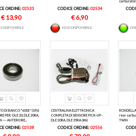
carburator
CE ORDINE:
02533
CODICE ORDINE:
02534
CODI
€ 13,90
€ 6,90
 DISPONIBILE
NON DISPONIBILE
DI
O DI BANCO "6001" (1Pz)
CENTRALINA ELETTRONICA
RONDELLA E
RE PER: DLE 20, DLE 20RA,
COMPLETA DI SENSORE PICK-UP -
rear carbu
 --- ANTERIORE...
DLE 20RA, DLE 35RA (#6)
TWIN
CE ORDINE:
02538
CODICE ORDINE:
02556
CODI