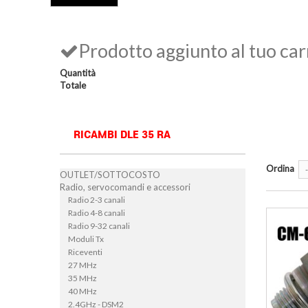
Prodotto aggiunto al tuo car
Quantità
Totale
RICAMBI DLE 35 RA
Ordina
-
OUTLET/SOTTOCOSTO
Radio, servocomandi e accessori
Radio 2-3 canali
Radio 4-8 canali
Radio 9-32 canali
Moduli Tx
Riceventi
27 MHz
35 MHz
40 MHz
2.4GHz - DSM2