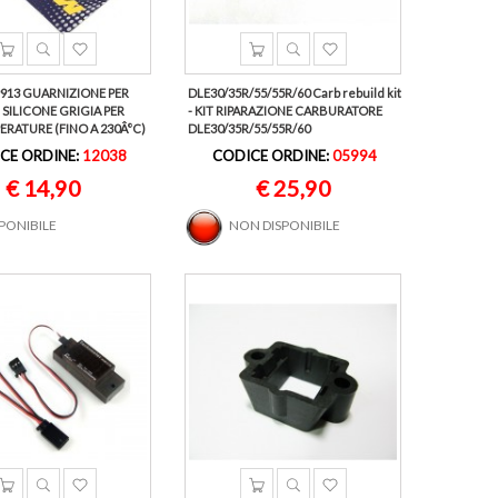
913 GUARNIZIONE PER
DLE30/35R/55/55R/60 Carb rebuild kit
 SILICONE GRIGIA PER
- KIT RIPARAZIONE CARBURATORE
ERATURE (FINO A 230Â°C)
DLE30/35R/55/55R/60
CE ORDINE:
12038
CODICE ORDINE:
05994
€ 14,90
€ 25,90
SPONIBILE
NON DISPONIBILE