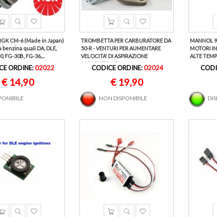
GK CM-6 (Made in Japan)
TROMBETTA PER CARBURATORE DA
MANNOL 9
a benzina quali DA, DLE,
50-R - VENTURI PER AUMENTARE
MOTORI IN
, FG-30B, FG-36,...
VELOCITA' DI ASPIRAZIONE
ALTE TEMP
(COMPATIBILE...
CE ORDINE:
02022
CODICE ORDINE:
02024
CODI
€ 14,90
€ 19,90
PONIBILE
NON DISPONIBILE
DI