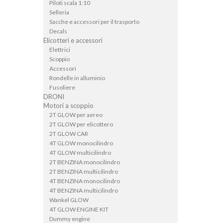
Piloti scala 1:10
Selleria
Sacche e accessori per il trasporto
Decals
Elicotteri e accessori
Elettrici
Scoppio
Accessori
Rondelle in alluminio
Fusoliere
DRONI
Motori a scoppio
2T GLOW per aereo
2T GLOW per elicottero
2T GLOW CAR
4T GLOW monocilindro
4T GLOW multicilindro
2T BENZINA monocilindro
2T BENZINA multicilindro
4T BENZINA monocilindro
4T BENZINA multicilindro
Wankel GLOW
4T GLOW ENGINE KIT
Dummy engine