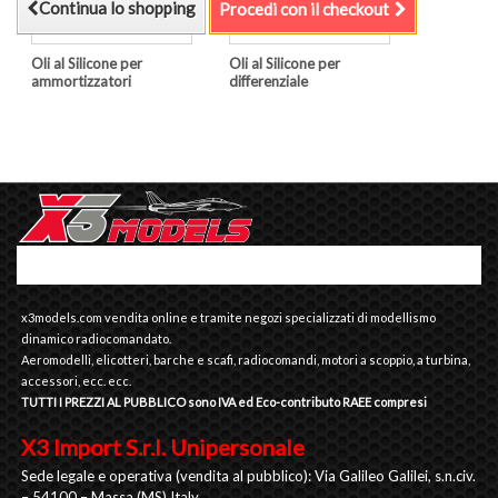
Continua lo shopping
Procedi con il checkout
Oli al Silicone per
Oli al Silicone per
ammortizzatori
differenziale
x3models.com vendita online e tramite negozi specializzati di modellismo
dinamico radiocomandato.
Aeromodelli, elicotteri, barche e scafi, radiocomandi, motori a scoppio, a turbina,
accessori, ecc. ecc.
TUTTI I PREZZI AL PUBBLICO sono IVA ed Eco-contributo RAEE compresi
X3 Import S.r.l. Unipersonale
Sede legale e operativa (vendita al pubblico): Via Galileo Galilei, s.n.civ.
– 54100 – Massa (MS) Italy