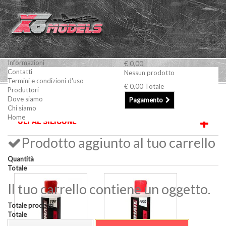
Informazioni
€ 0,00
Contatti
Nessun prodotto
Termini e condizioni d'uso
€ 0,00
Totale
Produttori
Auto RC e accessori
Oli al Silicone
Dove siamo
Pagamento
Chi siamo
Home
OLI AL SILICONE
Prodotto aggiunto al tuo carrello
Quantità
Totale
Il tuo carrello contiene un oggetto.
Totale prodotti
Totale