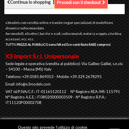
Continua lo shopping
Procedi con il checkout
x3models.com vendita online e tramite negozi specializzati di modellismo
dinamico radiocomandato.
Aeromodelli, elicotteri, barche e scafi, radiocomandi, motori a scoppio, a turbina,
accessori, ecc. ecc.
TUTTI I PREZZI AL PUBBLICO sono IVA ed Eco-contributo RAEE compresi
X3 Import S.r.l. Unipersonale
Sede legale e operativa (vendita al pubblico): Via Galileo Galilei, s.n.civ.
– 54100 – Massa (MS) Italy
Telefono: +39.0585.869053 - Mobile: +39.329.2678295
Email:
info@x3models.com
VAT id/P.IVA/C.F.: IT-01165120112 N° Registro REA: MS-115791
N° Registro A.E.E.: IT08020000003509 - N° Registro R.P.A.:
IT11120P00002708
Questo sito prevede l'utilizzo di cookie.