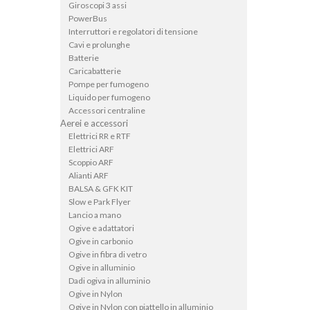
Giroscopi 3 assi
PowerBus
Interruttori e regolatori di tensione
Cavi e prolunghe
Batterie
Caricabatterie
Pompe per fumogeno
Liquido per fumogeno
Accessori centraline
Aerei e accessori
Elettrici RR e RTF
Elettrici ARF
Scoppio ARF
Alianti ARF
BALSA & GFK KIT
Slow e Park Flyer
Lancio a mano
Ogive e adattatori
Ogive in carbonio
Ogive in fibra di vetro
Ogive in alluminio
Dadi ogiva in alluminio
Ogive in Nylon
Ogive in Nylon con piattello in alluminio