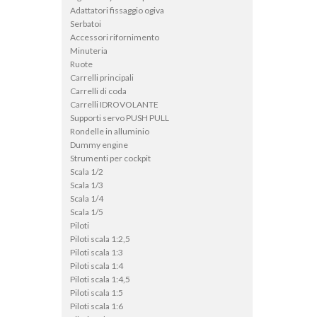
Adattatori fissaggio ogiva
Serbatoi
Accessori rifornimento
Minuteria
Ruote
Carrelli principali
Carrelli di coda
Carrelli IDROVOLANTE
Supporti servo PUSH PULL
Rondelle in alluminio
Dummy engine
Strumenti per cockpit
Scala 1/2
Scala 1/3
Scala 1/4
Scala 1/5
Piloti
Piloti scala 1:2,5
Piloti scala 1:3
Piloti scala 1:4
Piloti scala 1:4,5
Piloti scala 1:5
Piloti scala 1:6