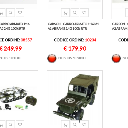
CARRO ARMATO 1:16
CARSON - CARRO ARMATO 1:16 M1
CARSON - 
A5 2.4G 100% RTR
A1 ABRAMS 2.4G 100% RTR
A2 ABRAMS
CE ORDINE:
08557
CODICE ORDINE:
10234
CODI
€ 249,99
€ 179,90
 DISPONIBILE
NON DISPONIBILE
NO