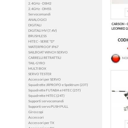
2.4GHz - DSM2
2.4GHz - DMSS
Servocomandi
ANALOGICI
CARSON - 
DIGITALI
LEOPARD 2
DIGITALI HV (7,4V)
BRUSHLESS
CODI
HITEC - SERIE "D"
WATERPROOF IP67
SAILBOAT WINCH SERVO
CARRELLI RETRATTILI
NON
TAIL-GYRO
MULTI BOX
SERVO TESTER
Accessori per SERVO
Squadrette JRPROPO e Spektrum (23T)
Squadrette FUTABA e HITEC (25T)
Squadrette HITEC (24T)
Supporti servocomandi
Supporti servo PUSH PULL
Giroscopi
Accessori
Accessori per TX