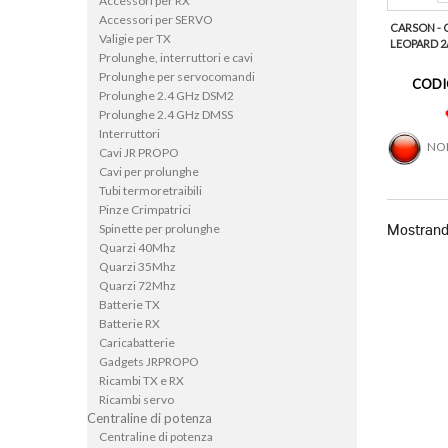
Accessori per RX
Accessori per SERVO
CARSON - 
Valigie per TX
LEOPARD 2
Prolunghe, interruttori e cavi
Prolunghe per servocomandi
CODI
Prolunghe 2.4 GHz DSM2
Prolunghe 2.4 GHz DMSS
Interruttori
NON
Cavi JR PROPO
Cavi per prolunghe
Tubi termoretraibili
Pinze Crimpatrici
Spinette per prolunghe
Mostrando
Quarzi 40Mhz
Quarzi 35Mhz
Quarzi 72Mhz
Batterie TX
Batterie RX
Caricabatterie
Gadgets JRPROPO
Ricambi TX e RX
Ricambi servo
Centraline di potenza
Centraline di potenza