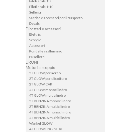
Piloti scala 1:7
Piloti scala 1:10
Selleria
Sacche e accessori per il trasporto
Decals
Elicotteri e accessori
Elettrici
Scoppio
Accessori
Rondelle in alluminio
Fusoliere
DRONI
Motori a scoppio
2T GLOW per aereo
2T GLOW per elicottero
2T GLOW CAR
4T GLOW monocilindro
4T GLOW multicilindro
2T BENZINA monocilindro
2T BENZINA multicilindro
4T BENZINA monocilindro
4T BENZINA multicilindro
Wankel GLOW
4T GLOW ENGINE KIT