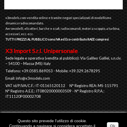
x3models.com vendita online e tramite negozi specializzati di modellismo
dinamico radiocomandato.
Aeromodelli, elicotteri, barche e scafi, radiocomandi, motori a scoppio, a turbina,
accessori, ecc. ecc.
TUTTI I PREZZI AL PUBBLICO sono IVA ed Eco-contributo RAEE compresi
X3 Import S.r.l. Unipersonale
Sede legale e operativa (vendita al pubblico): Via Galileo Galilei, s.n.civ.
– 54100 – Massa (MS) Italy
Telefono: +39.0585.869053 - Mobile: +39.329.2678295
Email:
info@x3models.com
VAT id/P.IVA/C.F.: IT-01165120112 N° Registro REA: MS-115791
N° Registro A.E.E.: IT08020000003509 - N° Registro R.P.A.:
IT11120P00002708
Questo sito prevede l'utilizzo di cookie.
Continuando a navigare si considera accettato il
Ok