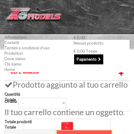
Informazioni
€ 0,00
Contatti
Nessun prodotto
Termini e condizioni d'uso
€ 0,00
Totale
Produttori
Auto RC e accessori
Oli e Grassi
Dove siamo
Pagamento
Chi siamo
Home
OLI E GRASSI
Prodotto aggiunto al tuo carrello
Quantità
Totale
Ordina
Il tuo carrello contiene un oggetto.
Totale prodotti
Totale