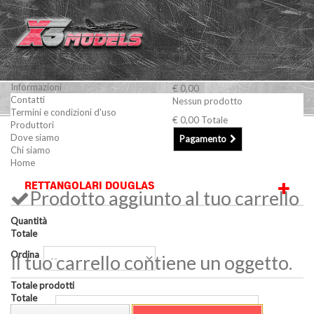
Informazioni
€ 0,00
Contatti
Nessun prodotto
Termini e condizioni d'uso
€ 0,00
Totale
Produttori
Modellismo Navale
Listelli e Tondini in legno
Dove siamo
Pagamento
Chi siamo
Rettangolari DOUGLAS
Home
RETTANGOLARI DOUGLAS
Prodotto aggiunto al tuo carrello
Quantità
Totale
Ordina
Il tuo carrello contiene un oggetto.
Totale prodotti
Totale