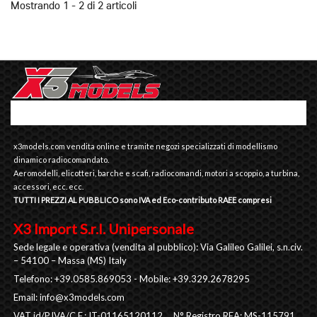
Mostrando 1 - 2 di 2 articoli
x3models.com vendita online e tramite negozi specializzati di modellismo
dinamico radiocomandato.
Aeromodelli, elicotteri, barche e scafi, radiocomandi, motori a scoppio, a turbina,
accessori, ecc. ecc.
TUTTI I PREZZI AL PUBBLICO sono IVA ed Eco-contributo RAEE compresi
X3 Import S.r.l. Unipersonale
Sede legale e operativa (vendita al pubblico): Via Galileo Galilei, s.n.civ.
– 54100 – Massa (MS) Italy
Telefono: +39.0585.869053 - Mobile: +39.329.2678295
Email:
info@x3models.com
VAT id/P.IVA/C.F.: IT-01165120112 N° Registro REA: MS-115791