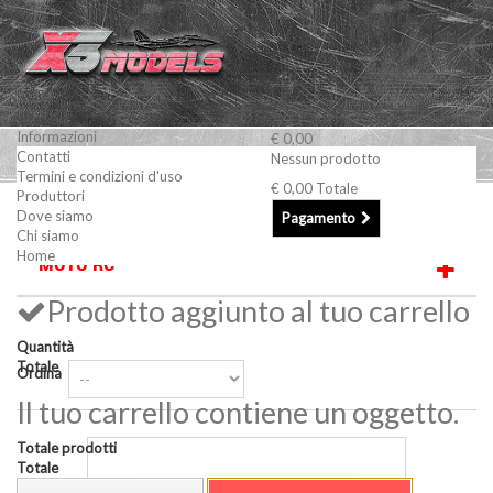
Informazioni
€ 0,00
Contatti
Nessun prodotto
Termini e condizioni d'uso
€ 0,00
Totale
Produttori
Moto RC
Dove siamo
Pagamento
Chi siamo
Home
MOTO RC
Prodotto aggiunto al tuo carrello
Quantità
Totale
Ordina
Il tuo carrello contiene un oggetto.
Totale prodotti
Totale