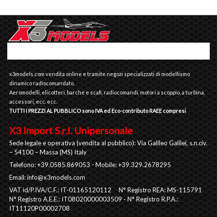
x3models.com vendita online e tramite negozi specializzati di modellismo
dinamico radiocomandato.
Aeromodelli, elicotteri, barche e scafi, radiocomandi, motori a scoppio, a turbina,
accessori, ecc. ecc.
TUTTI I PREZZI AL PUBBLICO sono IVA ed Eco-contributo RAEE compresi
X3 Import S.r.l. Unipersonale
Sede legale e operativa (vendita al pubblico): Via Galileo Galilei, s.n.civ.
– 54100 – Massa (MS) Italy
Telefono: +39.0585.869053 - Mobile: +39.329.2678295
Email:
info@x3models.com
VAT id/P.IVA/C.F.: IT-01165120112 N° Registro REA: MS-115791
N° Registro A.E.E.: IT08020000003509 - N° Registro R.P.A.:
IT11120P00002708