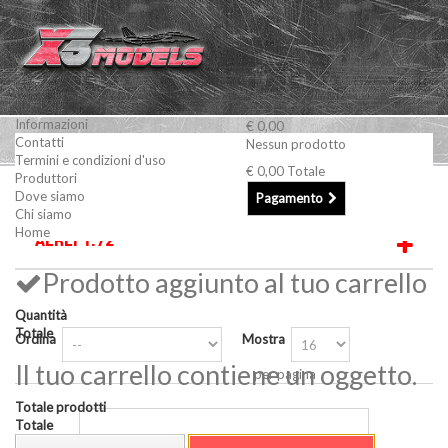
Informazioni
€ 0,00
Contatti
Nessun prodotto
Termini e condizioni d'uso
€ 0,00
Totale
Produttori
Modellismo Statico
AEREI
Aerei 1:72
Dove siamo
Pagamento
Chi siamo
Home
AEREI 1:72
Prodotto aggiunto al tuo carrello
Quantità
Totale
Ordina
Mostra
Il tuo carrello contiene un oggetto.
per pagina
Totale prodotti
Totale