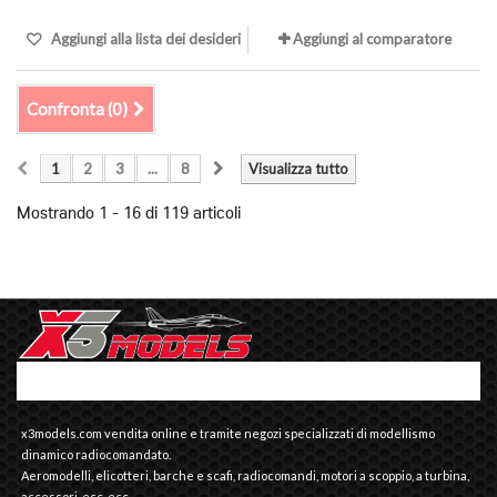
Aggiungi alla lista dei desideri
Aggiungi al comparatore
Confronta (
0
)
1
2
3
...
8
Visualizza tutto
Mostrando 1 - 16 di 119 articoli
x3models.com vendita online e tramite negozi specializzati di modellismo
dinamico radiocomandato.
Aeromodelli, elicotteri, barche e scafi, radiocomandi, motori a scoppio, a turbina,
accessori, ecc. ecc.