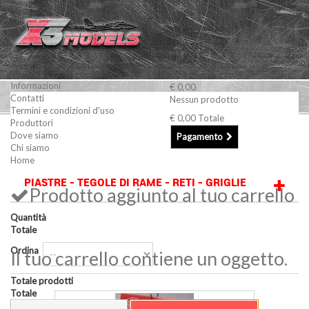
Informazioni
€ 0,00
Contatti
Nessun prodotto
Termini e condizioni d'uso
€ 0,00
Totale
Produttori
Modellismo Navale
Minuterie e accessori
PIASTRE -
Dove siamo
Pagamento
Chi siamo
TEGOLE DI RAME - RETI - GRIGLIE
Home
PIASTRE - TEGOLE DI RAME - RETI - GRIGLIE
Prodotto aggiunto al tuo carrello
Quantità
Totale
Ordina
Il tuo carrello contiene un oggetto.
Totale prodotti
Totale