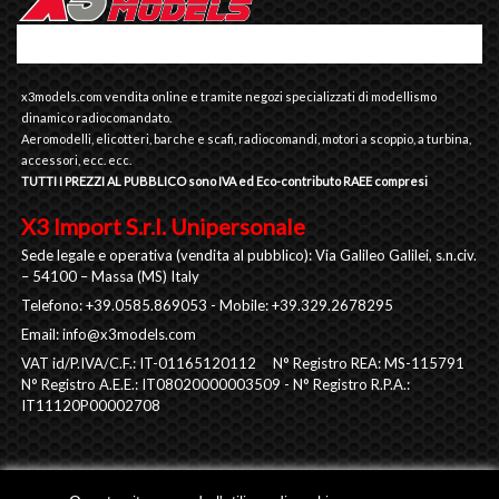
x3models.com vendita online e tramite negozi specializzati di modellismo
dinamico radiocomandato.
Aeromodelli, elicotteri, barche e scafi, radiocomandi, motori a scoppio, a turbina,
accessori, ecc. ecc.
TUTTI I PREZZI AL PUBBLICO sono IVA ed Eco-contributo RAEE compresi
X3 Import S.r.l. Unipersonale
Sede legale e operativa (vendita al pubblico): Via Galileo Galilei, s.n.civ.
– 54100 – Massa (MS) Italy
Telefono: +39.0585.869053 - Mobile: +39.329.2678295
Email:
info@x3models.com
VAT id/P.IVA/C.F.: IT-01165120112 N° Registro REA: MS-115791
N° Registro A.E.E.: IT08020000003509 - N° Registro R.P.A.:
IT11120P00002708