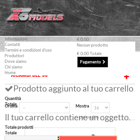
Informazioni
€ 0,00
Contatti
Nessun prodotto
Termini e condizioni d'uso
€ 0,00
Totale
Produttori
Motori a scoppio
Ricambi DL - DLE
Ricambi DLE 55
Dove siamo
Pagamento
Chi siamo
Home
RICAMBI DLE 55
Prodotto aggiunto al tuo carrello
Quantità
Totale
Ordina
Mostra
Il tuo carrello contiene un oggetto.
per pagina
Totale prodotti
Totale