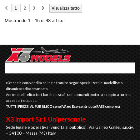
1
2
3
Visualizza tutto
Mostrando 1 - 16 di 48 articoli
x3models.com vendita online e tramite negozi specializzati di modellismo
dinamico radiocomandato.
Aeromodelli, elicotteri, barche e scafi, radiocomandi, motori a scoppio, a turbina,
accessori, ecc. ecc.
TUTTI I PREZZI AL PUBBLICO sono IVA ed Eco-contributo RAEE compresi
X3 Import S.r.l. Unipersonale
Sede legale e operativa (vendita al pubblico): Via Galileo Galilei, s.n.civ.
– 54100 – Massa (MS) Italy