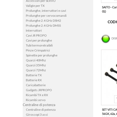
Accessori per SERVO
Valigie per TX
SAITO - Ca
Prolunghe, interruttori e cavi
01)
Prolunghe per servocomandi
Prolunghe 2.4 GHz DSM2
CODI
Prolunghe 2.4 GHz DMSS
Interruttori
Cavi JR PROPO
DIS
Cavi per prolunghe
Tubi termoretraibili
Pinze Crimpatrici
Spinette per prolunghe
Quarzi 40Mhz
Quarzi 35Mhz
Quarzi 72Mhz
Batterie TX
Batterie RX
Caricabatterie
Gadgets JRPROPO
Ricambi TX e RX
Ricambi servo
Centraline di potenza
Centraline di potenza
SET VITI CA
56GK, 62a, 
Giroscopi 3 assi