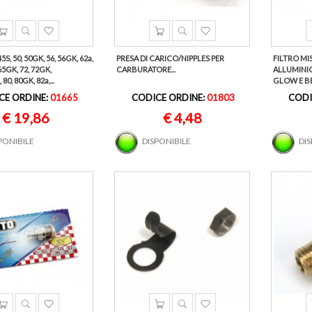
5S, 50, 50GK, 56, 56GK, 62a,
PRESA DI CARICO/NIPPLES PER
FILTRO MIS
65GK, 72, 72GK,
CARBURATORE...
ALLUMINIO
80, 80GK, 82a,...
GLOW E B
CE ORDINE:
01665
CODICE ORDINE:
01803
CODI
€ 19,86
€ 4,48
PONIBILE
DISPONIBILE
DI