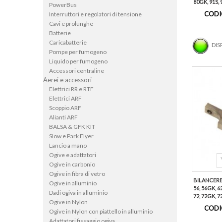
80GK, 91S, 9
PowerBus
CODI
Interruttori e regolatori di tensione
Cavi e prolunghe
Batterie
Caricabatterie
DIS
Pompe per fumogeno
Liquido per fumogeno
Accessori centraline
Aerei e accessori
Elettrici RR e RTF
Elettrici ARF
Scoppio ARF
Alianti ARF
BALSA & GFK KIT
Slow e Park Flyer
Lancio a mano
Ogive e adattatori
Ogive in carbonio
Ogive in fibra di vetro
BILANCERE (
Ogive in alluminio
56, 56GK, 6
Dadi ogiva in alluminio
72, 72GK, 72
Ogive in Nylon
CODI
Ogive in Nylon con piattello in alluminio
Adattatori fissaggio ogiva