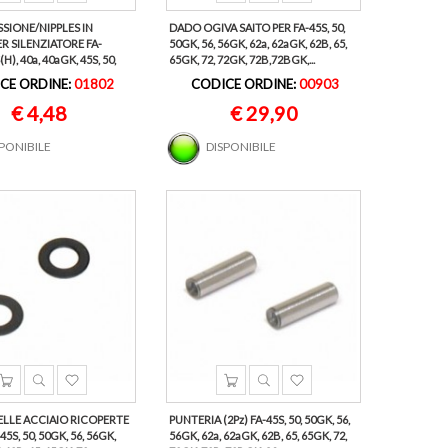
SSIONE/NIPPLES IN
DADO OGIVA SAITO PER FA-45S, 50,
R SILENZIATORE FA-
50GK, 56, 56GK, 62a, 62aGK, 62B, 65,
H), 40a, 40aGK, 45S, 50,
65GK, 72, 72GK, 72B,72BGK,...
CE ORDINE:
01802
CODICE ORDINE:
00903
€ 4,48
€ 29,90
SPONIBILE
DISPONIBILE
LLE ACCIAIO RICOPERTE
PUNTERIA (2Pz) FA-45S, 50, 50GK, 56,
45S, 50, 50GK, 56, 56GK,
56GK, 62a, 62aGK, 62B, 65, 65GK, 72,