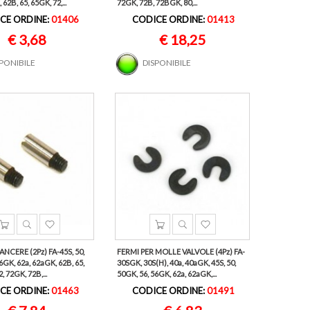
62B, 65, 65GK, 72,...
72GK, 72B, 72BGK, 80,...
CE ORDINE:
01406
CODICE ORDINE:
01413
€ 3,68
€ 18,25
SPONIBILE
DISPONIBILE
NCERE (2Pz) FA-45S, 50,
FERMI PER MOLLE VALVOLE (4Pz) FA-
6GK, 62a, 62aGK, 62B, 65,
30SGK, 30S(H), 40a, 40aGK, 45S, 50,
, 72GK, 72B,...
50GK, 56, 56GK, 62a, 62aGK,...
CE ORDINE:
01463
CODICE ORDINE:
01491