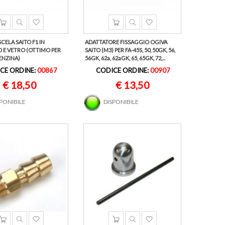
CELA SAITO F1 IN
ADATTATORE FISSAGGIO OGIVA
 E VETRO (OTTIMO PER
SAITO (M3) PER FA-45S, 50, 50GK, 56,
ENZINA)
56GK, 62a, 62aGK, 65, 65GK, 72,...
CE ORDINE:
00867
CODICE ORDINE:
00907
€ 18,50
€ 13,50
SPONIBILE
DISPONIBILE