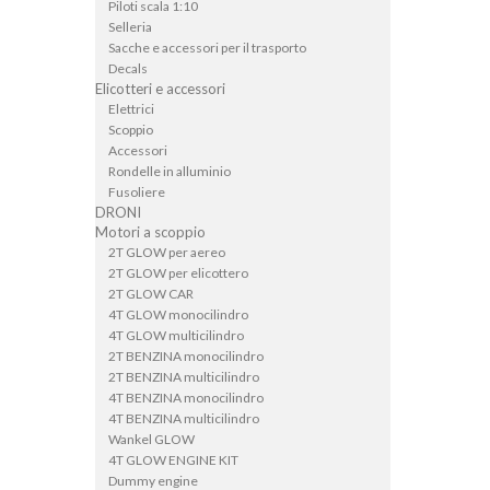
Piloti scala 1:10
Selleria
Sacche e accessori per il trasporto
Decals
Elicotteri e accessori
Elettrici
Scoppio
Accessori
Rondelle in alluminio
Fusoliere
DRONI
Motori a scoppio
2T GLOW per aereo
2T GLOW per elicottero
2T GLOW CAR
4T GLOW monocilindro
4T GLOW multicilindro
2T BENZINA monocilindro
2T BENZINA multicilindro
4T BENZINA monocilindro
4T BENZINA multicilindro
Wankel GLOW
4T GLOW ENGINE KIT
Dummy engine