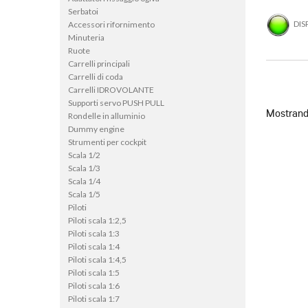
Serbatoi
DIS
Accessori rifornimento
Minuteria
Ruote
Carrelli principali
Carrelli di coda
Carrelli IDROVOLANTE
Supporti servo PUSH PULL
Mostrando
Rondelle in alluminio
Dummy engine
Strumenti per cockpit
Scala 1/2
Scala 1/3
Scala 1/4
Scala 1/5
Piloti
Piloti scala 1:2,5
Piloti scala 1:3
Piloti scala 1:4
Piloti scala 1:4,5
Piloti scala 1:5
Piloti scala 1:6
Piloti scala 1:7