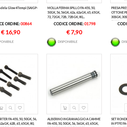
ndela Glow 4Tempi (SAIGP-
MOLLA FERMA SPILLO FA-45S, 50,
PRESA PRE
50GK, 56, 56GK, 62a, 62aGK, 65, 65GK,
OTTONE PE
72, 72GK, 72B, 72BGK, 80,...
30SGK, 30S(
50GK,...
CE ORDINE:
00864
CODICE ORDINE:
01798
CODI
€ 16,90
€ 7,90
PONIBILE
DISPONIBILE
DI
RTER FA-45S, 50, 50GK, 56,
ALBERINO INGRANAGGIO A CAMME
SET RONDE
62aGK, 62B, 65, 65GK, 80,
FA-45S, 50, 50GK, 56, 56GK, 65, 65GK,
IN PTFE FA-