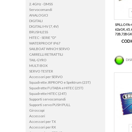
2.4GHz - DMSS
Servocomandi
ANALOGICI
DIGITALI
SPILLO FA-4
DIGITALI HV (7,4V)
62aGK, 65, 
BRUSHLESS
72B,72BGK, 
HITEC - SERIE "D"
CODI
WATERPROOF IP67
SAILBOAT WINCH SERVO
CARRELLI RETRATTILI
DIS
TAIL-GYRO
MULTI BOX
SERVO TESTER
Accessori per SERVO
Squadrette JRPROPO e Spektrum (23T)
Squadrette FUTABA e HITEC (25T)
Squadrette HITEC (24T)
Supporti servocomandi
Supporti servo PUSH PULL
Giroscopi
Accessori
Accessori per TX
Accessori per RX