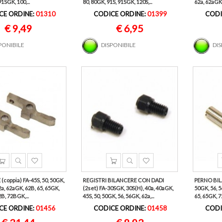
1SGK, 100,...
80, 80GK, 91S, 91SGK, 120S,...
62a, 62aGK, 
CE ORDINE:
01310
CODICE ORDINE:
01399
CODI
€ 9,49
€ 6,95
PONIBILE
DISPONIBILE
DI
coppia) FA-45S, 50, 50GK,
REGISTRI BILANCERE CON DADI
PERNO BILA
2a, 62aGK, 62B, 65, 65GK,
(2set) FA-30SGK, 30S(H), 40a, 40aGK,
50GK, 56, 5
B, 72BGK,...
45S, 50, 50GK, 56, 56GK, 62a,...
65, 65GK, 72
CE ORDINE:
01456
CODICE ORDINE:
01458
CODI