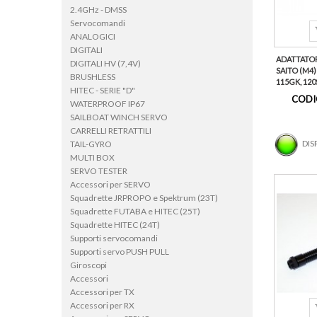
2.4GHz - DMSS
Servocomandi
ANALOGICI
DIGITALI
ADATTATOR
DIGITALI HV (7,4V)
SAITO (M4) 
BRUSHLESS
115GK, 120S
HITEC - SERIE "D"
CODI
WATERPROOF IP67
SAILBOAT WINCH SERVO
CARRELLI RETRATTILI
DIS
TAIL-GYRO
MULTI BOX
SERVO TESTER
Accessori per SERVO
Squadrette JRPROPO e Spektrum (23T)
Squadrette FUTABA e HITEC (25T)
Squadrette HITEC (24T)
Supporti servocomandi
Supporti servo PUSH PULL
Giroscopi
Accessori
Accessori per TX
Accessori per RX