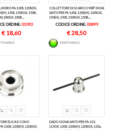
ILINDRO FA-120S, 120S(H),
COLLETTORE DI SCARICO 90Â° (M14)
0(H), 150S, 150SGK, 150B,
SAITO PER FA-120S, 120S(H), 120SGK,
, 180GK, 180B,...
150(H), 150S, 150SGK, 150B,...
CE ORDINE:
01092
CODICE ORDINE:
00899
€ 18,60
€ 28,50
SPONIBILE
DISPONIBILE
TORE ELICA E CONO
DADO OGIVA SAITO PER FA-115,
A-120S, 120S(H), 120SGK,
115GK, 120S, 120S(H), 120SGK, 125a,