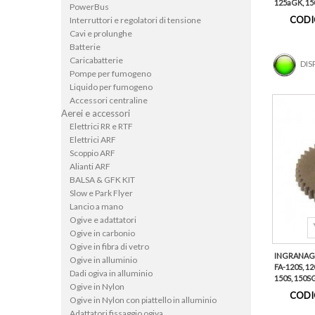
125aGK, 150
PowerBus
CODI
Interruttori e regolatori di tensione
Cavi e prolunghe
Batterie
Caricabatterie
DIS
Pompe per fumogeno
Liquido per fumogeno
Accessori centraline
Aerei e accessori
Elettrici RR e RTF
Elettrici ARF
Scoppio ARF
Alianti ARF
BALSA & GFK KIT
Slow e Park Flyer
Lancio a mano
Ogive e adattatori
Ogive in carbonio
Ogive in fibra di vetro
INGRANAG
Ogive in alluminio
FA-120S, 12
Dadi ogiva in alluminio
150S, 150SG
Ogive in Nylon
CODI
Ogive in Nylon con piattello in alluminio
Adattatori fissaggio ogiva