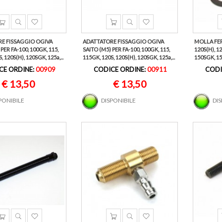
E FISSAGGIO OGIVA
ADATTATORE FISSAGGIO OGIVA
MOLLA FER
PER FA-100, 100GK, 115,
SAITO (M5) PER FA-100, 100GK, 115,
120S(H), 12
, 120S(H), 120SGK, 125a,...
115GK, 120S, 120S(H), 120SGK, 125a,...
150SGK, 15
CE ORDINE:
00909
CODICE ORDINE:
00911
CODI
€ 13,50
€ 13,50
PONIBILE
DISPONIBILE
DI