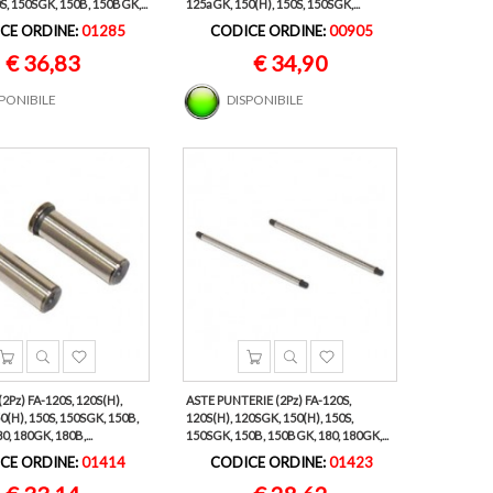
S, 150SGK, 150B, 150BGK,...
125aGK, 150(H), 150S, 150SGK,...
CE ORDINE:
01285
CODICE ORDINE:
00905
€ 36,83
€ 34,90
SPONIBILE
DISPONIBILE
2Pz) FA-120S, 120S(H),
ASTE PUNTERIE (2Pz) FA-120S,
0(H), 150S, 150SGK, 150B,
120S(H), 120SGK, 150(H), 150S,
, 180GK, 180B,...
150SGK, 150B, 150BGK, 180, 180GK,...
CE ORDINE:
01414
CODICE ORDINE:
01423