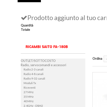
Prodotto aggiunto al tuo car
Quantità
Totale
RICAMBI SAITO FA-180B
Ordina
-
OUTLET/SOTTOCOSTO
Radio, servocomandi e accessori
Radio 2-3 canali
Radio 4-8 canali
Radio 9-32 canali
Moduli Tx
Riceventi
27 MHz
35 MHz
40 MHz
2.4GHz - DSM2