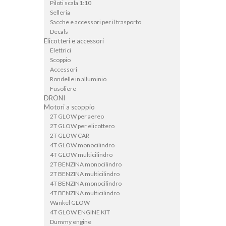
Piloti scala 1:10
Selleria
Sacche e accessori per il trasporto
Decals
Elicotteri e accessori
Elettrici
Scoppio
Accessori
Rondelle in alluminio
Fusoliere
DRONI
Motori a scoppio
2T GLOW per aereo
2T GLOW per elicottero
2T GLOW CAR
4T GLOW monocilindro
4T GLOW multicilindro
2T BENZINA monocilindro
2T BENZINA multicilindro
4T BENZINA monocilindro
4T BENZINA multicilindro
Wankel GLOW
4T GLOW ENGINE KIT
Dummy engine