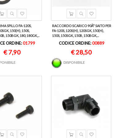
MA SPILLO FA-120S,
RACCORDO SCARICO 90Â° SAITO PER
0SGK, 150(H), 150S,
FA-120S, 120S(H), 120SGK, 150(H),
0B, 150BGK, 180, 180GK,...
150S, 150SGK, 150B, 150BGK,...
CE ORDINE:
01799
CODICE ORDINE:
00889
€ 7,90
€ 28,50
SPONIBILE
DISPONIBILE