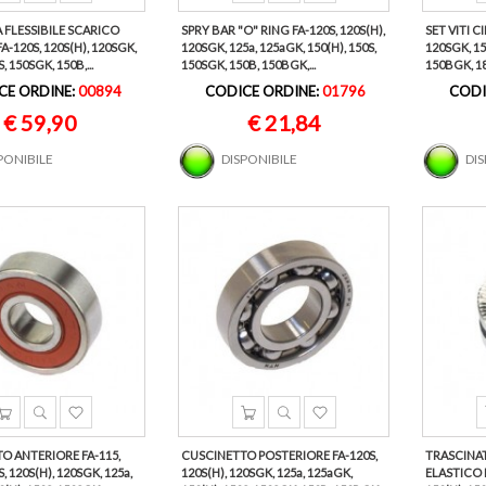
FLESSIBILE SCARICO
SPRY BAR "O" RING FA-120S, 120S(H),
SET VITI C
A-120S, 120S(H), 120SGK,
120SGK, 125a, 125aGK, 150(H), 150S,
120SGK, 15
, 150SGK, 150B,...
150SGK, 150B, 150BGK,...
150BGK, 180
CE ORDINE:
00894
CODICE ORDINE:
01796
CODI
€ 59,90
€ 21,84
PONIBILE
DISPONIBILE
DI
O ANTERIORE FA-115,
CUSCINETTO POSTERIORE FA-120S,
TRASCINA
, 120S(H), 120SGK, 125a,
120S(H), 120SGK, 125a, 125aGK,
ELASTICO F