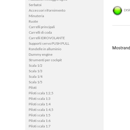
Serbatoi
DIS
Accessori rifornimento
Minuteria
Ruote
Carrelli principali
Carrelli di coda
Carrelli IDROVOLANTE
Supporti servo PUSH PULL
Mostrando
Rondelle in alluminio
Dummy engine
Strumenti per cockpit
Scala 1/2
Scala 1/3
Scala 1/4
Scala 1/5
Piloti
Piloti scala 1:2,5
Piloti scala 1:3
Piloti scala 1:4
Piloti scala 1:4,5
Piloti scala 1:5
Piloti scala 1:6
Piloti scala 1:7