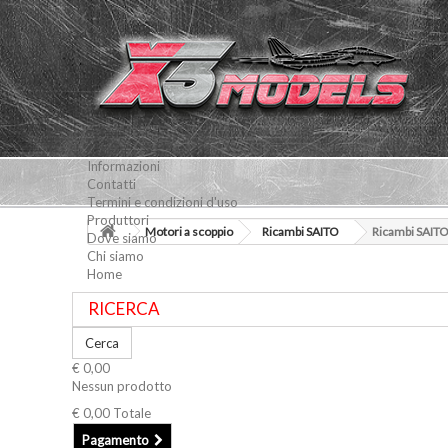
Informazioni
Contatti
Termini e condizioni d'uso
Produttori
Motori a scoppio
Ricambi SAITO
Ricambi SAIT
Dove siamo
Chi siamo
Home
Cerca
€ 0,00
Nessun prodotto
€ 0,00
Totale
Pagamento