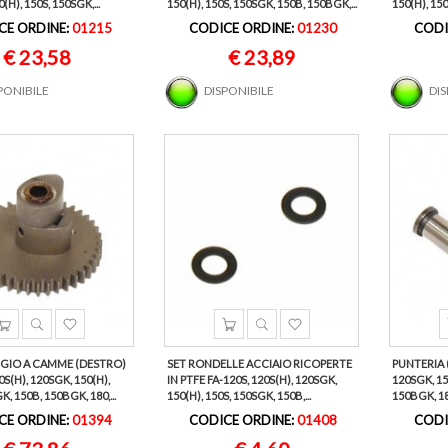
(H), 150S, 150SGK,...
150(H), 150S, 150SGK, 150B, 150BGK,...
150(H), 150
CE ORDINE:
01215
CODICE ORDINE:
01230
CODI
€ 23,58
€ 23,89
PONIBILE
DISPONIBILE
DI
GIO A CAMME (DESTRO)
SET RONDELLE ACCIAIO RICOPERTE
PUNTERIA (
0S(H), 120SGK, 150(H),
IN PTFE FA-120S, 120S(H), 120SGK,
120SGK, 15
K, 150B, 150BGK, 180,...
150(H), 150S, 150SGK, 150B,...
150BGK, 180
CE ORDINE:
01394
CODICE ORDINE:
01408
CODI