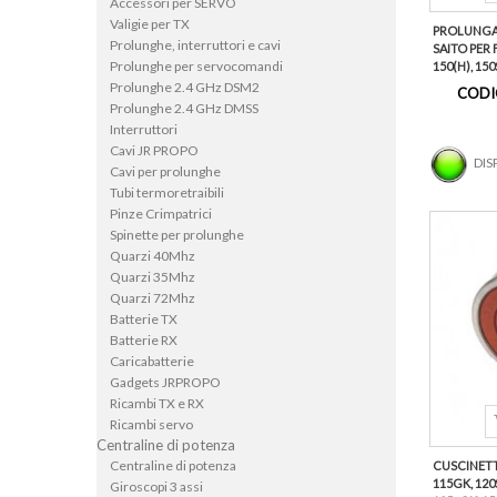
Accessori per SERVO
Valigie per TX
PROLUNGA 
Prolunghe, interruttori e cavi
SAITO PER F
Prolunghe per servocomandi
150(H), 150S
Prolunghe 2.4 GHz DSM2
CODI
Prolunghe 2.4 GHz DMSS
Interruttori
Cavi JR PROPO
DIS
Cavi per prolunghe
Tubi termoretraibili
Pinze Crimpatrici
Spinette per prolunghe
Quarzi 40Mhz
Quarzi 35Mhz
Quarzi 72Mhz
Batterie TX
Batterie RX
Caricabatterie
Gadgets JRPROPO
Ricambi TX e RX
Ricambi servo
Centraline di potenza
Centraline di potenza
CUSCINETT
115GK, 120S
Giroscopi 3 assi