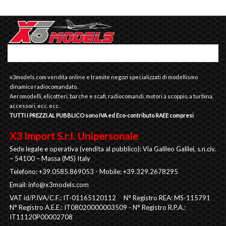
x3models.com vendita online e tramite negozi specializzati di modellismo
dinamico radiocomandato.
Aeromodelli, elicotteri, barche e scafi, radiocomandi, motori a scoppio, a turbina,
accessori, ecc. ecc.
TUTTI I PREZZI AL PUBBLICO sono IVA ed Eco-contributo RAEE compresi
X3 Import S.r.l. Unipersonale
Sede legale e operativa (vendita al pubblico): Via Galileo Galilei, s.n.civ.
– 54100 – Massa (MS) Italy
Telefono: +39.0585.869053 - Mobile: +39.329.2678295
Email:
info@x3models.com
VAT id/P.IVA/C.F.: IT-01165120112 N° Registro REA: MS-115791
N° Registro A.E.E.: IT08020000003509 - N° Registro R.P.A.:
IT11120P00002708