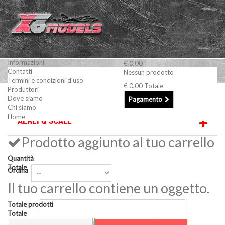
Informazioni
€ 0,00
Contatti
Nessun prodotto
Termini e condizioni d'uso
€ 0,00
Totale
Produttori
Modellismo Statico
AEREI
Aerei Q scale
Dove siamo
Pagamento
Chi siamo
Home
AEREI Q SCALE
Prodotto aggiunto al tuo carrello
Quantità
Totale
Ordina
Il tuo carrello contiene un oggetto.
Totale prodotti
Totale