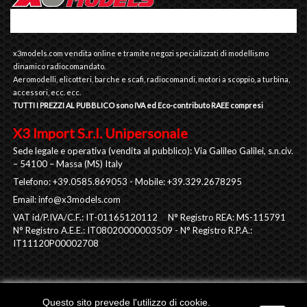
x3models.com vendita online e tramite negozi specializzati di modellismo
dinamico radiocomandato.
Aeromodelli, elicotteri, barche e scafi, radiocomandi, motori a scoppio, a turbina,
accessori, ecc. ecc.
TUTTI I PREZZI AL PUBBLICO sono IVA ed Eco-contributo RAEE compresi
X3 Import S.r.l. Unipersonale
Sede legale e operativa (vendita al pubblico): Via Galileo Galilei, s.n.civ.
– 54100 – Massa (MS) Italy
Telefono: +39.0585.869053 - Mobile: +39.329.2678295
Email:
info@x3models.com
VAT id/P.IVA/C.F.: IT-01165120112 N° Registro REA: MS-115791
N° Registro A.E.E.: IT08020000003509 - N° Registro R.P.A.:
IT11120P00002708
Questo sito prevede l'utilizzo di cookie.