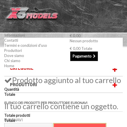
Informazioni
€ 0,00
Contatti
Nessun prodotto
Termini e condizioni d'uso
€ 0,00
Totale
Produttori
EURONAVI
Dove siamo
Pagamento
Chi siamo
Home
CATEGORIE
Prodotto aggiunto al tuo carrello
PRODUTTORI
Quantità
Totale
ELENCO DEI PRODOTTI PER PRODUTTORE EURONAVI
Il tuo carrello contiene un oggetto.
Totale prodotti
EURONAVI
Totale