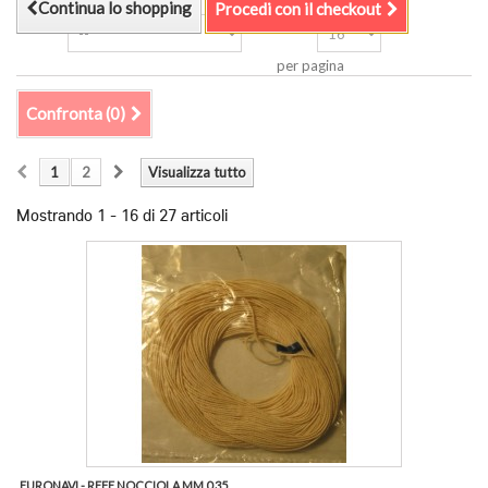
Continua lo shopping
Procedi con il checkout
Ordina
Mostra
per pagina
Confronta (
0
)
1
2
Visualizza tutto
Mostrando 1 - 16 di 27 articoli
EURONAVI - REFE NOCCIOLA MM.0,35