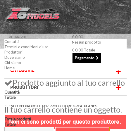
Informazioni
€ 0,00
Contatti
Nessun prodotto
Termini e condizioni d'uso
€ 0,00
Totale
Produttori
GREATPLANES
Dove siamo
Pagamento
Chi siamo
Home
CATEGORIE
Prodotto aggiunto al tuo carrello
PRODUTTORI
Quantità
Totale
ELENCO DEI PRODOTTI PER PRODUTTORE GREATPLANES
Il tuo carrello contiene un oggetto.
Totale prodotti
Non ci sono prodotti per questo produttore.
Totale