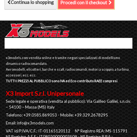
Continua lo shopping
Procedi con il checkout
x3models.com vendita online e tramite negozi specializzati di modellismo
dinamico radiocomandato.
Aeromodelli, elicotteri, barche e scafi, radiocomandi, motori a scoppio, a turbina,
accessori, ecc. ecc.
TUTTI I PREZZI AL PUBBLICO sono IVA ed Eco-contributo RAEE compresi
X3 Import S.r.l. Unipersonale
Sede legale e operativa (vendita al pubblico): Via Galileo Galilei, s.n.civ.
– 54100 – Massa (MS) Italy
Telefono: +39.0585.869053 - Mobile: +39.329.2678295
Email:
info@x3models.com
VAT id/P.IVA/C.F.: IT-01165120112 N° Registro REA: MS-115791
N° Registro A.E.E.: IT08020000003509 - N° Registro R.P.A.: