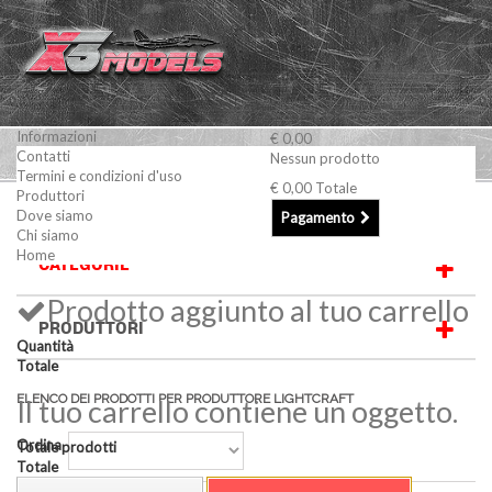
Informazioni
€ 0,00
Contatti
Nessun prodotto
Termini e condizioni d'uso
€ 0,00
Totale
Produttori
LightCraft
Dove siamo
Pagamento
Chi siamo
Home
CATEGORIE
Prodotto aggiunto al tuo carrello
PRODUTTORI
Quantità
Totale
ELENCO DEI PRODOTTI PER PRODUTTORE LIGHTCRAFT
Il tuo carrello contiene un oggetto.
Ordina
Totale prodotti
Totale