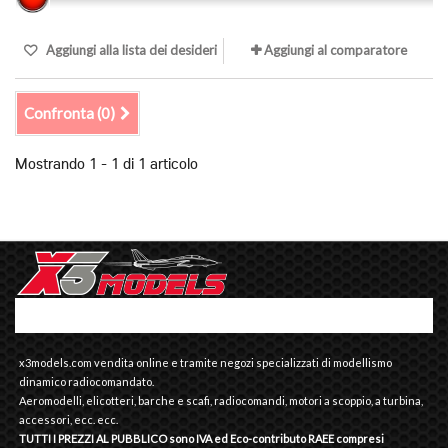
Aggiungi alla lista dei desideri
Aggiungi al comparatore
Confronta (
0
)
Mostrando 1 - 1 di 1 articolo
x3models.com vendita online e tramite negozi specializzati di modellismo
dinamico radiocomandato.
Aeromodelli, elicotteri, barche e scafi, radiocomandi, motori a scoppio, a turbina,
accessori, ecc. ecc.
TUTTI I PREZZI AL PUBBLICO sono IVA ed Eco-contributo RAEE compresi