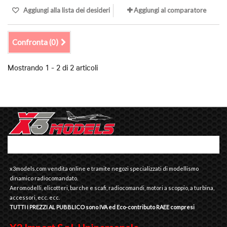
Aggiungi alla lista dei desideri
Aggiungi al comparatore
Confronta (
0
)
Mostrando 1 - 2 di 2 articoli
x3models.com vendita online e tramite negozi specializzati di modellismo
dinamico radiocomandato.
Aeromodelli, elicotteri, barche e scafi, radiocomandi, motori a scoppio, a turbina,
accessori, ecc. ecc.
TUTTI I PREZZI AL PUBBLICO sono IVA ed Eco-contributo RAEE compresi