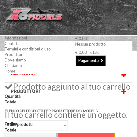
Informazioni
€ 0,00
Contatti
Nessun prodotto
Termini e condizioni d'uso
€ 0,00
Totale
Produttori
IXO MODELS
Dove siamo
Pagamento
Chi siamo
Home
CATEGORIE
Prodotto aggiunto al tuo carrello
PRODUTTORI
Quantità
Totale
ELENCO DEI PRODOTTI PER PRODUTTORE IXO MODELS
Il tuo carrello contiene un oggetto.
Ordina
Totale prodotti
Totale