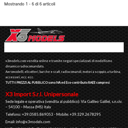
Mostrando 1 - 6 di 6 articoli
x3models.com vendita online e tramite negozi specializzati di modellismo
dinamico radiocomandato.
Aeromodelli, elicotteri, barche e scafi, radiocomandi, motori a scoppio, a turbina,
accessori, ecc. ecc.
TUTTI I PREZZI AL PUBBLICO sono IVA ed Eco-contributo RAEE compresi
X3 Import S.r.l. Unipersonale
Sede legale e operativa (vendita al pubblico): Via Galileo Galilei, s.n.civ.
– 54100 – Massa (MS) Italy
Telefono: +39.0585.869053 - Mobile: +39.329.2678295
Email:
info@x3models.com