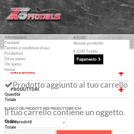
Informazioni
€ 0,00
Contatti
Nessun prodotto
Termini e condizioni d'uso
€ 0,00
Totale
Produttori
ICM
Dove siamo
Pagamento
Chi siamo
Home
CATEGORIE
Prodotto aggiunto al tuo carrello
PRODUTTORI
Quantità
Totale
ELENCO DEI PRODOTTI PER PRODUTTORE ICM
Il tuo carrello contiene un oggetto.
Ordina
Totale prodotti
Totale