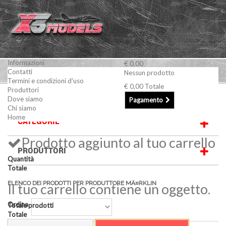
Informazioni
€ 0,00
Contatti
Nessun prodotto
Termini e condizioni d'uso
€ 0,00
Totale
Produttori
MÃ¤rklin
Dove siamo
Pagamento
Chi siamo
Home
CATEGORIE
Prodotto aggiunto al tuo carrello
PRODUTTORI
Quantità
Totale
ELENCO DEI PRODOTTI PER PRODUTTORE MÃ¤RKLIN
Il tuo carrello contiene un oggetto.
Ordina
Totale prodotti
Totale