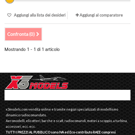
Aggiungi alla lista dei desideri
Aggiungi al comparatore
Confronta (
0
)
Mostrando 1 - 1 di 1 articolo
x3models.com vendita online e tramite negozi specializzati di modellismo
dinamico radiocomandato.
Aeromodelli, elicotteri, barche e scafi, radiocomandi, motori a scoppio, a turbina,
accessori, ecc. ecc.
TUTTI I PREZZI AL PUBBLICO sono IVA ed Eco-contributo RAEE compresi