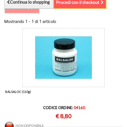
Continua lo shopping
Procedi con il checkout
Confronta (
0
)
Mostrando 1 - 1 di 1 articolo
BALSALOC (110g)
CODICE ORDINE:
04160
€ 8,80
NON DISPONIBILE