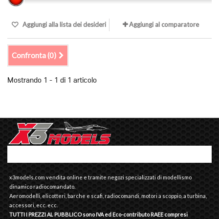
Aggiungi alla lista dei desideri
Aggiungi al comparatore
Confronta (
0
)
Mostrando 1 - 1 di 1 articolo
x3models.com vendita online e tramite negozi specializzati di modellismo
dinamico radiocomandato.
Aeromodelli, elicotteri, barche e scafi, radiocomandi, motori a scoppio, a turbina,
accessori, ecc. ecc.
TUTTI I PREZZI AL PUBBLICO sono IVA ed Eco-contributo RAEE compresi