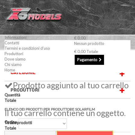
Informazioni
€ 0,00
Contatti
Nessun prodotto
Termini e condizioni d'uso
€ 0,00
Totale
Produttori
SOLARFILM
Dove siamo
Pagamento
Chi siamo
Home
CATEGORIE
Prodotto aggiunto al tuo carrello
PRODUTTORI
Quantità
Totale
ELENCO DEI PRODOTTI PER PRODUTTORE SOLARFILM
Il tuo carrello contiene un oggetto.
Ordina
Totale prodotti
Totale