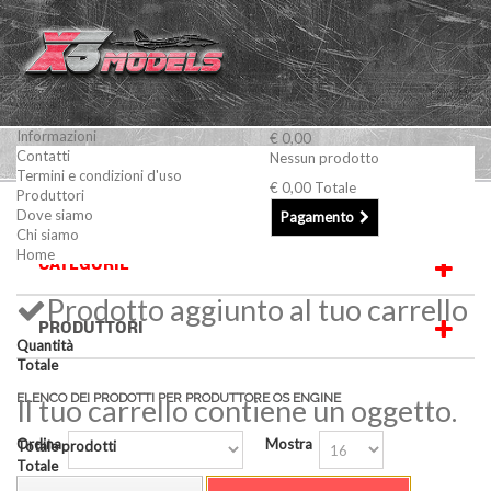
Informazioni
€ 0,00
Contatti
Nessun prodotto
Termini e condizioni d'uso
€ 0,00
Totale
Produttori
OS ENGINE
Dove siamo
Pagamento
Chi siamo
Home
CATEGORIE
Prodotto aggiunto al tuo carrello
PRODUTTORI
Quantità
Totale
ELENCO DEI PRODOTTI PER PRODUTTORE OS ENGINE
Il tuo carrello contiene un oggetto.
Ordina
Mostra
Totale prodotti
Totale
per pagina